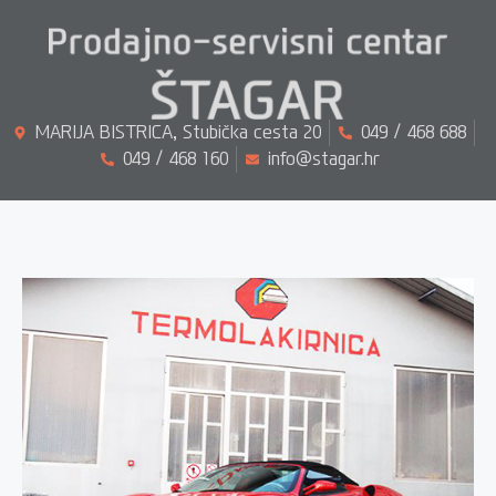
MARIJA BISTRICA, Stubička cesta 20
049 / 468 688
049 / 468 160
info@stagar.hr